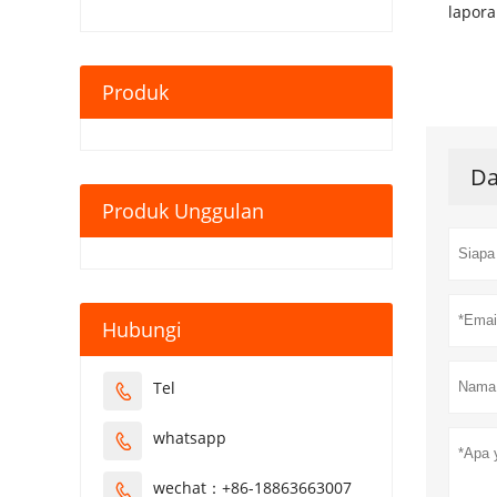
lapora
Produk
Da
Produk Unggulan
Hubungi
Tel

whatsapp

wechat：+86-18863663007
