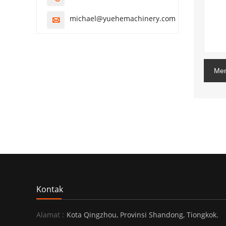
michael@yuehemachinery.com

Men
Kontak
Alamat :
Kota Qingzhou, Provinsi Shandong, Tiongkok.