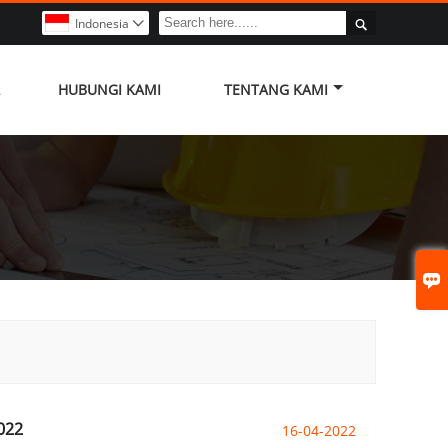

Indonesia

HUBUNGI KAMI
TENTANG KAMI

022
16-04-2022