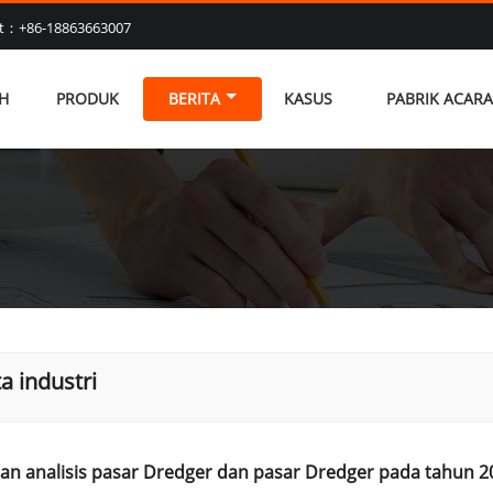
at：+86-18863663007
H
PRODUK
BERITA
KASUS
PABRIK ACARA
ta industri
an analisis pasar Dredger dan pasar Dredger pada tahun 2