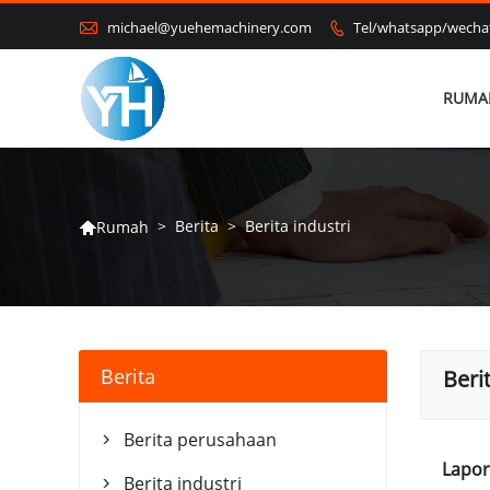

michael@yuehemachinery.com
Tel/whatsapp/wech

RUMA
>
Berita
>
Berita industri
Rumah

Berita
Beri
Berita perusahaan

Lapor
Berita industri
